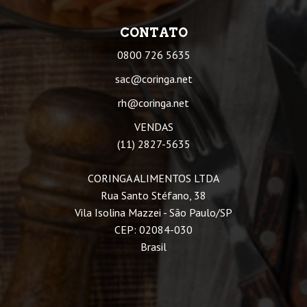
CONTATO
0800 726 5635
sac@coringa.net
rh@coringa.net
VENDAS
(11) 2827-5635
CORINGA ALIMENTOS LTDA
Rua Santo Stéfano, 38
Vila Isolina Mazzei - São Paulo/SP
CEP: 02084-030
Brasil