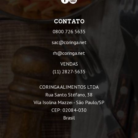
CONTATO
0800 726 5635
sac@coringa.net
rh@coringa.net
VENDAS
(11) 2827-5635
CORINGA ALIMENTOS LTDA
Rua Santo Stéfano, 38
Vila Isolina Mazzei - São Paulo/SP
CEP: 02084-030
Brasil