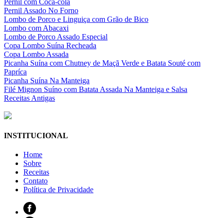
Pernil com Coca-cola
Pernil Assado No Forno
Lombo de Porco e Linguiça com Grão de Bico
Lombo com Abacaxi
Lombo de Porco Assado Especial
Copa Lombo Suína Recheada
Copa Lombo Assada
Picanha Suína com Chutney de Maçã Verde e Batata Souté com
Papríca
Picanha Suína Na Manteiga
Filé Mignon Suíno com Batata Assada Na Manteiga e Salsa
Receitas Antigas
INSTITUCIONAL
Home
Sobre
Receitas
Contato
Política de Privacidade